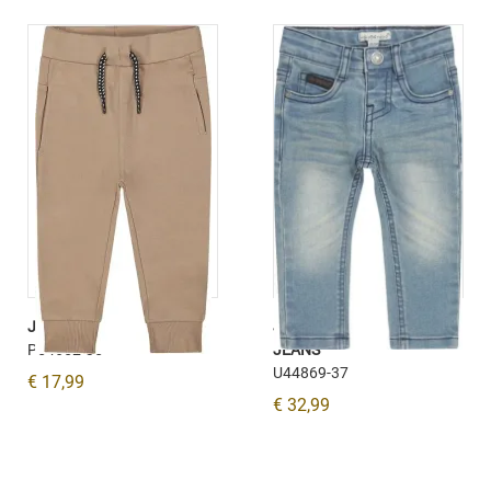
JOGGINGBROEK ZAND
JEANS SKINNY BLUE
P54652-35
JEANS
U44869-37
€ 17,99
€ 32,99