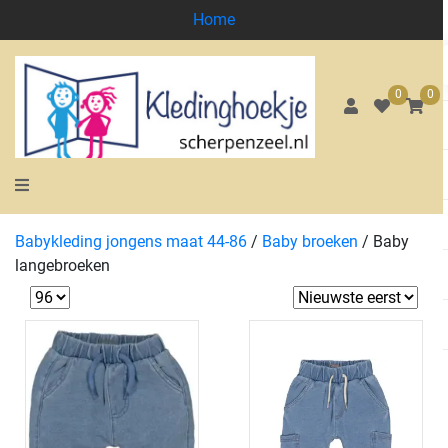
Home
0
0
Babykleding jongens maat 44-86
/
Baby broeken
/
Baby
langebroeken