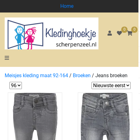
Home
0
0
Meisjes kleding maat 92-164
/
Broeken
/
Jeans broeken