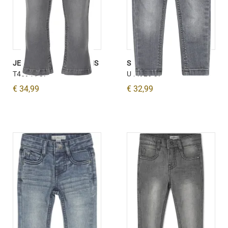
JEANS FLAIR GREY JEANS
SKINNY JEANS GREY
T46944-37
U44926-37
€ 34,99
€ 32,99