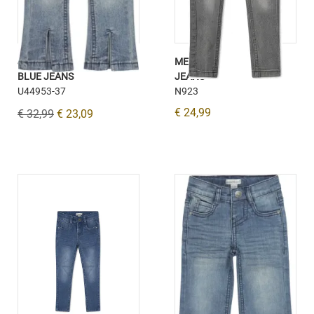
JEANS BROEK FLARED
MEISJES JEANS GREY
BLUE JEANS
JEANS
U44953-37
N923
€ 24,99
€ 32,99
€ 23,09