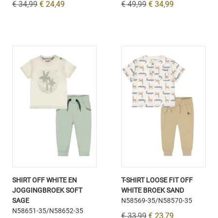
€ 34,99
€ 24,49
€ 49,99
€ 34,99
SHIRT OFF WHITE EN
T-SHIRT LOOSE FIT OFF
JOGGINGBROEK SOFT
WHITE BROEK SAND
SAGE
N58569-35/N58570-35
N58651-35/N58652-35
€ 33,99
€ 23,79