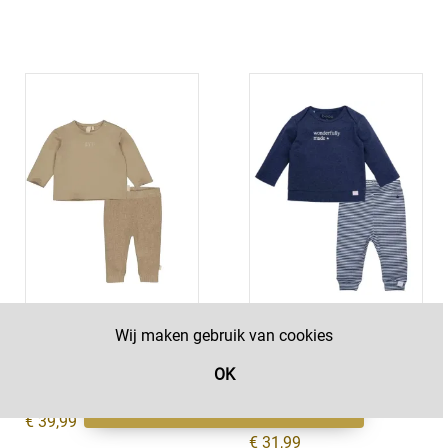
Wij maken gebruik van cookies
SHIRT KENZIE EN BROEK
SHIRT EN BROEK
KRISTEL TAUPE
WONDERFULLY MADE
OK
LNNS25/KEKR
BLAUW MELEE
Filter
BS1052-005/BS1054-036
€ 39,99
€ 31,99