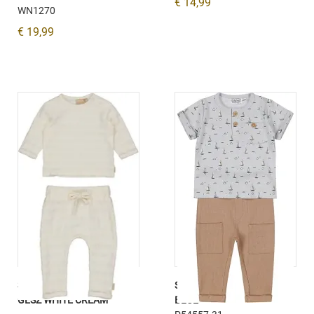
€ 14,99
WN1270
€ 19,99
SHIRT GABRIEL EN BROEK
SHIRT EN BROEK LIGHT
GESZ WHITE CREAM
BLUE